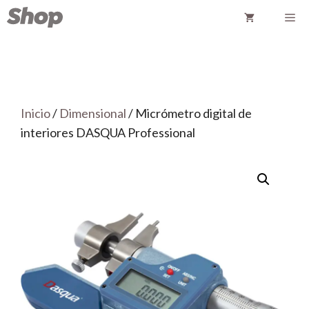
Saltar
Me
al
contenido
Inicio
/
Dimensional
/ Micrómetro digital de
interiores DASQUA Professional