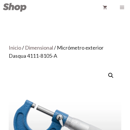
Saltar
Me
al
contenido
Inicio
/
Dimensional
/ Micrómetro exterior
Dasqua 4111-8105-A