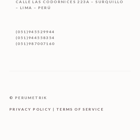
CALLE LAS CODORNICES 223A – SURQUILLO
– LIMA – PERÚ
(051)945529944
(051)944558354
(051)987007160
© PERUMETRIK
PRIVACY POLICY
|
TERMS OF SERVICE