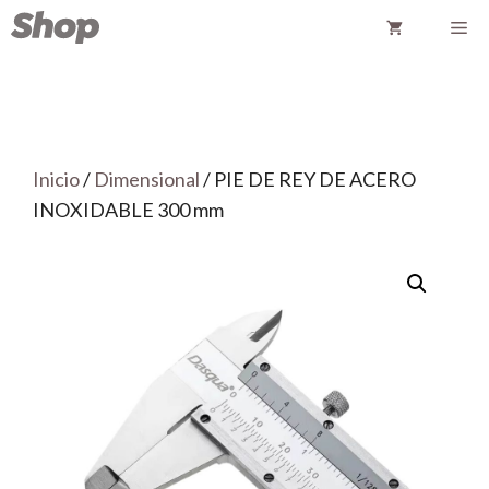
Saltar
Me
al
contenido
Inicio
/
Dimensional
/ PIE DE REY DE ACERO
INOXIDABLE 300 mm